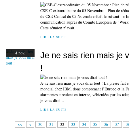
CSE-C extraordinaire du 05 Novembre : Plan de réducti
du CSE Central du 05 Novembre était le suivant : « In
communication auprès du Comité Européen de "Workfo
Cette réunion n’avait...
LIRE LA SUITE
4 nov.
Je ne sais rien mais je v
!
Je ne sais rien mais je vous dirai tout ! La presse fait 
mondial chez IBM, donc comprenant l’Europe et la Fr
alarmantes circulent en interne, véhiculées par les adep
je vous dirai...
LIRE LA SUITE
1
2
<<
<
30
31
32
33
34
35
36
37
3