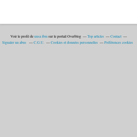
Voir le profil de
unsa ibm
sur le portail Overblog
Top articles
Contact
Signaler un abus
C.G.U.
Cookies et données personnelles
Préférences cookies