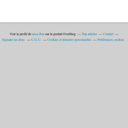
Voir le profil de
unsa ibm
sur le portail Overblog
Top articles
Contact
Signaler un abus
C.G.U.
Cookies et données personnelles
Préférences cookies