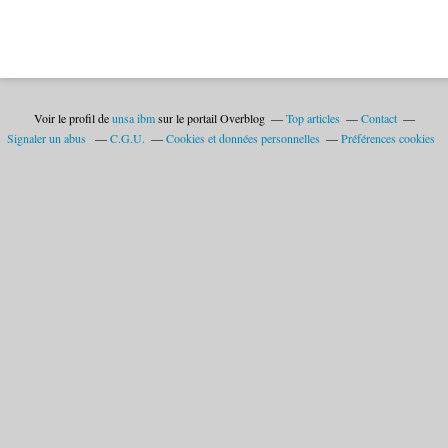
Voir le profil de
unsa ibm
sur le portail Overblog
Top articles
Contact
Signaler un abus
C.G.U.
Cookies et données personnelles
Préférences cookies