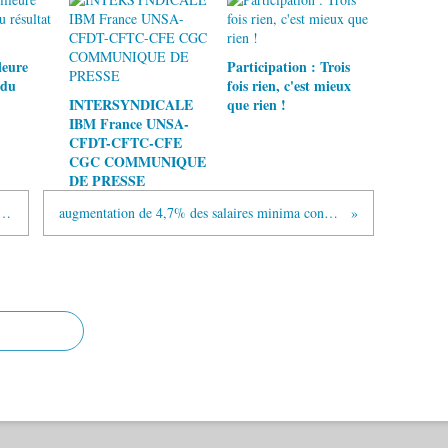
leure
Participation : Trois
 du
fois rien, c'est mieux
INTERSYNDICALE
que rien !
IBM France UNSA-
CFDT-CFTC-CFE
CGC COMMUNIQUE
DE PRESSE
s organisations syndicales IBM quittent la table de négociation.
augmentation de 4,7% des salaires minima conventionnels des ingénieurs et cadres de la métallurgie