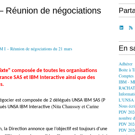
 – Réunion de négociations
Part
En sa
Adhérer
Boite à T
"mixte" composée de toutes les organisations
Comptes 
rance SAS et IBM Interactive ainsi que des
IBM - M
s.
RACHAT
Informati
L'UNSA 
égocier est composée de 2 délégués UNSA IBM SAS (P
(Nita Chaussoy et Carine
Nous écri
ués UNSA IBM Interactive
PDV 2024
nombre d
PDV 2024
, la Direction annonce que l’objectif est toujours d’une
PDV 2026