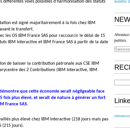
nombre d
les différentes voies possibles d’harmonisation des statuts
NEW
tation est signé majoritairement à la fois chez IBM
avant le transfert.
Abonnez-v
ec les OS IBM France SAS pour raccourcir le délai de 15
publiés.
tuts IBM Interactive et IBM France SAS à partir de la date
tion de baisser la contribution patronale aux CSE IBM
REC
arycentre des 2 Contributions (IBM Interactive, IBM
émontre que cette économie serait négligeable face
fois plus élevé, et serait de nature à générer un fort
Link
BM France SAS.
retrouve
aillés plus élevé chez IBM Interactive (218 jours mais pas
 (215 jours).