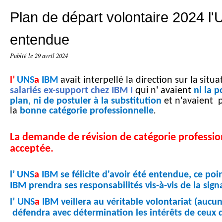
Plan de départ volontaire 2024 l
entendue
Publié le
29 avril 2024
l’
UNS
a
IBM
avait interpellé la direction sur la
situa
salariés ex-support chez IBM I
qui
n' avaient
ni la p
plan
,
ni de postuler à la substitution
et n'avaient
la
bonne catégorie professionnelle
.
La demande de révision de catégorie professio
acceptée.
l’
UNS
a
IBM
se félicite d'avoir été entendue, ce poin
IBM
prendra ses responsabilités vis-à-vis de la sign
l’
UNS
a
IBM
veillera au véritable volontariat (aucu
défendra avec détermination les intérêts de ceux q