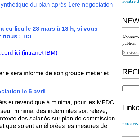
nombre d
synthétique du plan après 1ere négociation
NEW
 eu lieu le 28 mars à 13 h, si vous
ici
ez nous :
Abonnez-v
publiés.
cord ici (intranet IBM)
REC
larié sera informé de son groupe métier et
iation le 5 avril
.
êts et revendique à minima, pour les MFDC,
Link
 seuil minimal des indemnités soit relevé,
ontexte des salariés sur plan de commission
retrouve
 et que soient améliorées les mesures de