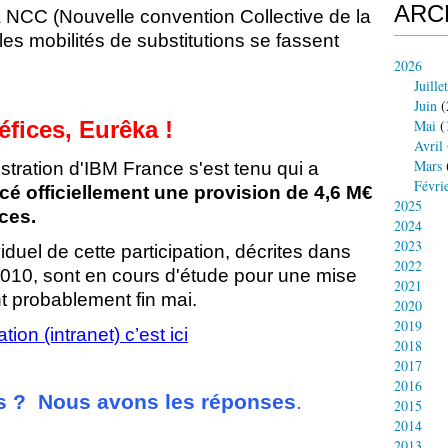
ARC
a NCC (Nouvelle convention Collective de la
es mobilités de substitutions se fassent
2026
Juillet
Juin
(
Mai
(
éfices, Eurêka !
Avril
Mars
stration d'IBM France s'est tenu qui a
Févri
é officiellement une provision de 4,6 M€
2025
ces.
2024
2023
iduel de cette participation, décrites dans
2022
 2010, sont en cours d'étude pour une mise
2021
 probablement fin mai.
2020
2019
tion (intranet) c’est ici
2018
2017
2016
s ? Nous avons les réponses
.
2015
2014
2013