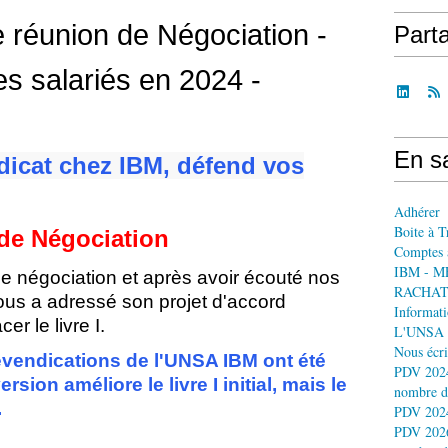
réunion de Négociation -
Part
les salariés en 2024 -
En sa
dicat chez IBM, défend vos
Adhérer
Boite à T
de Négociation
Comptes 
IBM - M
de négociation et après avoir écouté nos
RACHAT
nous a adressé son projet d'accord
Informati
er le livre I.
L'UNSA 
Nous écri
evendications de l'UNSA IBM ont été
PDV 2024
sion améliore le livre I initial, mais le
nombre d
.
PDV 2024
PDV 2026