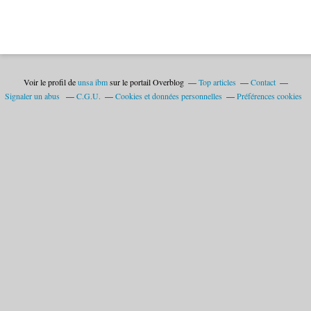
Voir le profil de
unsa ibm
sur le portail Overblog
Top articles
Contact
Signaler un abus
C.G.U.
Cookies et données personnelles
Préférences cookies