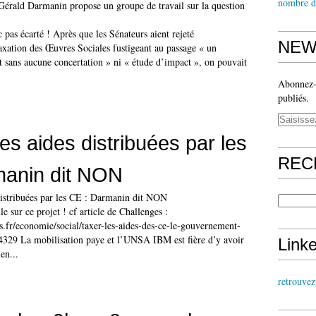
nombre d
 pas écarté ! Après que les Sénateurs aient rejeté
NEW
axation des Œuvres Sociales fustigeant au passage « un
t sans aucune concertation » ni « étude d’impact », on pouvait
Abonnez-v
publiés.
es aides distribuées par les
REC
manin dit NON
 sur ce projet ! cf article de Challenges :
s.fr/economie/social/taxer-les-aides-des-ce-le-gouvernement-
4329 La mobilisation paye et l’UNSA IBM est fière d’y avoir
Link
en...
retrouve