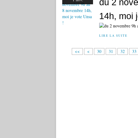
du 2 nov
14h, moi 
LIRE LA SUITE
1
2
<<
<
30
31
32
33
0
0