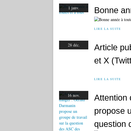
1 janv.
Bonne ann
LIRE LA SUITE
28 déc.
Article p
et X (Twit
LIRE LA SUITE
16 nov.
Attention
propose u
question