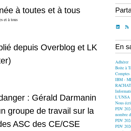
ée à toutes et à tous
Part
ublié depuis Overblog et LK
En sa
ter)
Adhérer
Boite à T
Comptes 
IBM - M
RACHAT
Informati
 danger : Gérald Darmanin
L'UNSA 
Nous écri
n groupe de travail sur la
PDV 2024
nombre d
PDV 2024
 des ASC des CE/CSE
PDV 2026