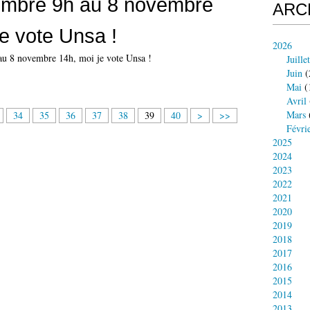
embre 9h au 8 novembre
ARC
je vote Unsa !
2026
Juillet
Juin
(
Mai
(
Avril
5
6
7
8
Mars
34
35
36
37
38
39
40
>
>>
0
0
0
0
Févri
2025
2024
2023
2022
2021
2020
2019
2018
2017
2016
2015
2014
2013