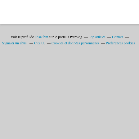
Voir le profil de
unsa ibm
sur le portail Overblog
Top articles
Contact
Signaler un abus
C.G.U.
Cookies et données personnelles
Préférences cookies