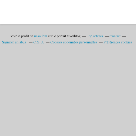
Voir le profil de
unsa ibm
sur le portail Overblog
Top articles
Contact
Signaler un abus
C.G.U.
Cookies et données personnelles
Préférences cookies