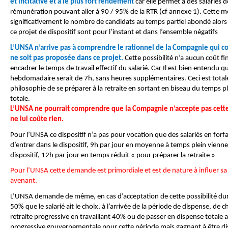
et incitative et a le plus fort rendement
car elle permet à des salariés 
rémunération pouvant aller à 90 / 95% de la RTR (cf annexe 1). Cette 
significativement le nombre de candidats au temps partiel abondé alors
ce projet de dispositif sont pour l’instant et dans l’ensemble négatifs
L’UNSA n’arrive pas à comprendre le rationnel de la Compagnie qui con
ne soit pas proposée dans ce projet.
Cette possibilité n’a aucun coût f
encadrer le temps de travail effectif du salarié. Car Il est bien entendu q
hebdomadaire serait de 7h, sans heures supplémentaires. Ceci est tota
philosophie de se préparer à la retraite en sortant en biseau du temps plei
totale.
L’UNSA ne pourrait comprendre que la Compagnie n’accepte pas cette 
ne lui coûte rien.
Pour l’UNSA ce dispositif n’a pas pour vocation que des salariés en forfai
d’entrer dans le dispositif, 9h par jour en moyenne à temps plein viennen
dispositif, 12h par jour en temps réduit « pour préparer la retraite »
Pour l’UNSA cette demande est primordiale et est de nature à influer sa
avenant.
L’UNSA demande de même, en cas d’acceptation de cette possibilité dura
50% que le salarié ait le choix, à l’arrivée de la période de dispense, de c
retraite progressive en travaillant 40% ou de passer en dispense totale 
progressive gouvernementale pour cette période mais gagnant à être dis