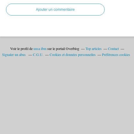
Ajouter un commentaire
Voir le profil de
unsa ibm
sur le portail Overblog
Top articles
Contact
Signaler un abus
C.G.U.
Cookies et données personnelles
Préférences cookies