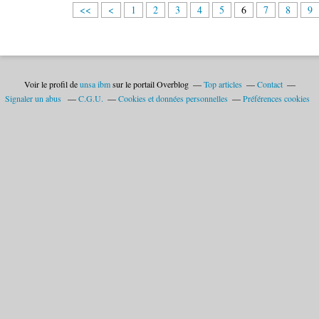
<<
<
1
2
3
4
5
6
7
8
9
Voir le profil de
unsa ibm
sur le portail Overblog
Top articles
Contact
Signaler un abus
C.G.U.
Cookies et données personnelles
Préférences cookies