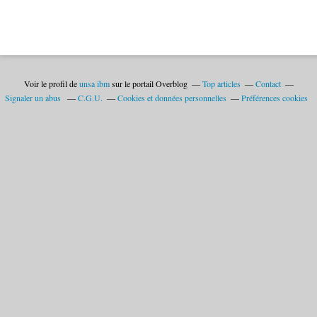
Voir le profil de
unsa ibm
sur le portail Overblog
Top articles
Contact
Signaler un abus
C.G.U.
Cookies et données personnelles
Préférences cookies