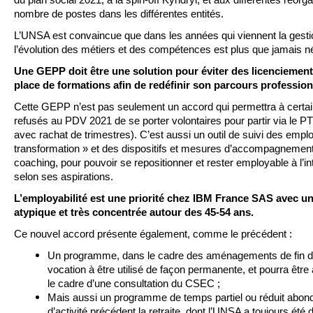
du plan social 2021, à la spin-off Kyndryl, et aux différentes réorg
nombre de postes dans les différentes entités.
L’UNSA est convaincue que dans les années qui viennent la gestio
l’évolution des métiers et des compétences est plus que jamais n
Une GEPP doit être une solution pour éviter des licenciement
place de formations afin de redéfinir son parcours profession
Cette GEPP n’est pas seulement un accord qui permettra à certain
refusés au PDV 2021 de se porter volontaires pour partir via le PT
avec rachat de trimestres). C’est aussi un outil de suivi des emplo
transformation » et des dispositifs et mesures d’accompagnement
coaching, pour pouvoir se repositionner et rester employable à l’int
selon ses aspirations.
L’employabilité est une priorité chez IBM France SAS avec u
atypique et très concentrée autour des 45-54 ans.
Ce nouvel accord présente également, comme le précédent :
Un programme, dans le cadre des aménagements de fin de 
vocation à être utilisé de façon permanente, et pourra être a
le cadre d’une consultation du CSEC ;
Mais aussi un programme de temps partiel ou réduit abond
d’activité précédent la retraite, dont l’UNSA a toujours été