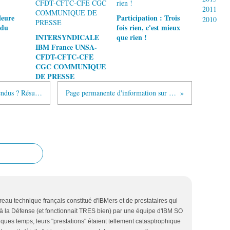
2011
leure
Participation : Trois
2010
 du
fois rien, c'est mieux
INTERSYNDICALE
que rien !
IBM France UNSA-
CFDT-CFTC-CFE
CGC COMMUNIQUE
DE PRESSE
Les salariés de Digital Sales enfin entendus ? Résultats le 25 mars.
Page permanente d'information sur le PSE 2016
reau technique français constitué d'IBMers et de prestataires qui
à la Défense (et fonctionnait TRES bien) par une équipe d'IBM SO
ques temps, leurs "prestations" étaient tellement catasptrophique