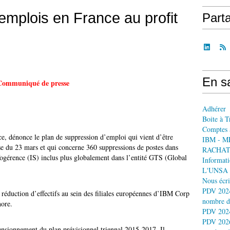
mplois en France au profit
Part
En sa
Communiqué de presse
Adhérer
Boite à T
Comptes 
, dénonce le plan de suppression d’emploi qui vient d’être
IBM - M
e du 23 mars et qui concerne 360 suppressions de postes dans
RACHAT
Infogérence (IS) inclus plus globalement dans l’entité GTS (Global
Informati
L'UNSA 
Nous écri
PDV 2024
e réduction d’effectifs au sein des filiales européennes d’IBM Corp
nombre d
hore.
PDV 2024
PDV 2026
ensionnement du plan prévisionnel triennal 2015-2017. Il