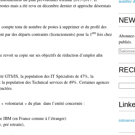
nombre d
 postes mais a été revu en décembre dernier et approche désormais
NEW
compte tenu de nombre de postes à supprimer et du profil des
ere
nt par des départs contraints (licenciements) pour la 1
fois chez
Abonnez-v
publiés.
evoit sa copie sur ses objectifs de réduction d’emploi afin
REC
tité GTS/IS, la population
des IT Spécialists
de 47%, la
la population des Technical services de 49%. Certaines agences
pactées.
Link
e « volontariat » du plan dans l’entité concernée :
upe IBM (en France comme à l’étranger)
retrouve
, pré retraite),