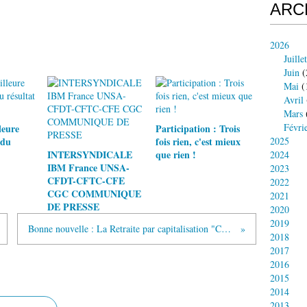
ARC
2026
Juillet
Juin
(
Mai
(
Avril
Mars
Févri
leure
Participation : Trois
 du
fois rien, c'est mieux
2025
INTERSYNDICALE
que rien !
2024
IBM France UNSA-
2023
CFDT-CFTC-CFE
2022
CGC COMMUNIQUE
2021
DE PRESSE
2020
2019
Bonne nouvelle : La Retraite par capitalisation "CAPI" d'IBM est sauvée
2018
2017
2016
2015
2014
2013