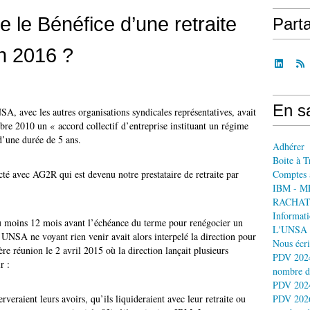
 le Bénéfice d’une retraite
Part
en 2016 ?
En sa
A, avec les autres organisations syndicales représentatives, avait
 2010 un « accord collectif d’entreprise instituant un régime
 d’une durée de 5 ans.
Adhérer
Boite à T
cté avec AG2R qui est devenu notre prestataire de retraite par
Comptes 
IBM - M
RACHAT
Informati
t au moins 12 mois avant l’échéance du terme pour renégocier un
L'UNSA 
’UNSA ne voyant rien venir avait alors interpelé la direction pour
Nous écri
re réunion le 2 avril 2015 où la direction lançait plusieurs
PDV 2024
r :
nombre d
PDV 2024
erveraient leurs avoirs, qu’ils liquideraient avec leur retraite ou
PDV 2026