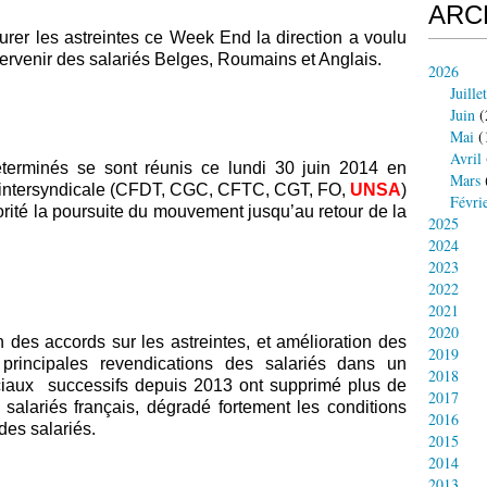
ARC
urer les astreintes ce Week End la direction a voulu
ervenir des salariés Belges, Roumains et Anglais.
2026
Juillet
Juin
(
Mai
(
Avril
terminés se sont réunis ce lundi 30 juin 2014 en
Mars
l’intersyndicale (CFDT, CGC, CFTC, CGT, FO,
UNSA
)
Févri
rité la poursuite du mouvement jusqu’au retour de la
2025
2024
2023
2022
2021
2020
 des accords sur les astreintes, et amélioration des
2019
 principales revendications des salariés dans un
2018
iaux successifs depuis 2013 ont supprimé plus de
2017
salariés français, dégradé fortement les conditions
2016
des salariés.
2015
2014
2013