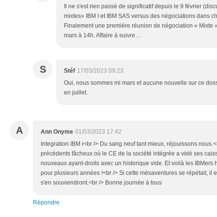
Il ne s'est rien passé de significatif depuis le 9 février (di
mixtes» IBM I et IBM SAS versus des négociations dans c
Finalement une première réunion de négociation « Mixte 
mars à 14h. Affaire à suivre…
S
Stéf
17/03/2023 09:23
Oui, nous sommes mi mars et aucune nouvelle sur ce dossi
en juillet.
A
Ann Onyme
01/03/2023 17:42
Integration IBM i<br /> Du sang neuf tant mieux, réjouissons nous.
précédents fâcheux où le CE de la société intégrée a vidé ses cais
nouveaux ayant-droits avec un historique vide. Et voilà les IBMers 
pour plusieurs années !<br /> Si cette mésaventures se répétait, il e
s'en souviendront.<br /> Bonne journée à tous
Répondre