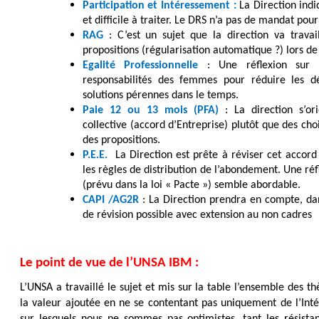
Participation et Intéressement :
La Direction indi
et difficile à traiter. Le DRS n’a pas de mandat pou
RAG
: C’est un sujet que la direction va travail
propositions (régularisation automatique ?) lors de 
Egalité Professionnelle
: Une réflexion sur l
responsabilités des femmes pour réduire les d
solutions pérennes dans le temps.
Paie 12 ou 13 mois (PFA)
: La direction s’or
collective (accord d’Entreprise) plutôt que des cho
des propositions.
P.E.E.
La Direction est prête à réviser cet accord 
les règles de distribution de l’abondement. Une ré
(prévu dans la loi « Pacte ») semble abordable.
CAPI /AG2R
: La Direction prendra en compte, da
de révision possible avec extension au non cadres
Le point de vue de l’UNSA IBM :
L’UNSA a travaillé le sujet et mis sur la table l’ensemble des 
la valeur ajoutée en ne se contentant pas uniquement de l’Inté
sur lesquels nous ne sommes pas optimistes, tant les résista