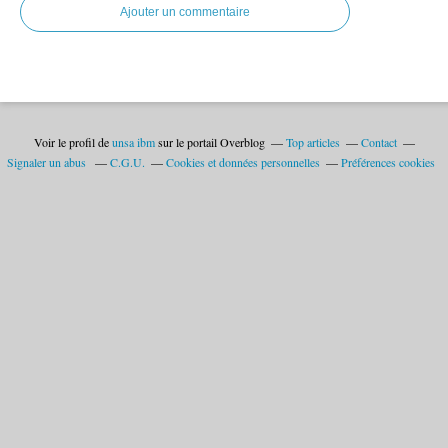
Ajouter un commentaire
Voir le profil de
unsa ibm
sur le portail Overblog
Top articles
Contact
Signaler un abus
C.G.U.
Cookies et données personnelles
Préférences cookies