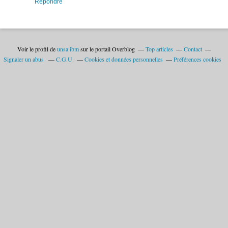
Répondre
Voir le profil de
unsa ibm
sur le portail Overblog
Top articles
Contact
Signaler un abus
C.G.U.
Cookies et données personnelles
Préférences cookies