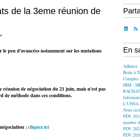
ts de la 3eme réunion de
Part
om
En sa
ar le peu d'avancées notamment sur les mutations
Adhérer
Boite à T
Comptes 
IBM - M
 réunion de négociation du 21 juin, mais n'est pas
RACHAT
rd de méthode dans ces conditions.
Informati
L'UNSA 
Nous écri
PDV 2024
nombre d
a négociation :
cliquez ici
PDV 2024
PDV 2026