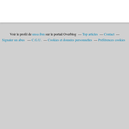
Voir le profil de
unsa ibm
sur le portail Overblog
Top articles
Contact
Signaler un abus
C.G.U.
Cookies et données personnelles
Préférences cookies