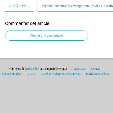
RCC : No GO
Commenter cet article
Ajouter un commentaire
Voir le profil de
unsa ibm
sur le portail Overblog
Top articles
Contact
Signaler un abus
C.G.U.
Cookies et données personnelles
Préférences cookies