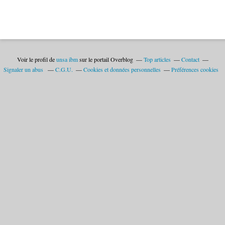
Voir le profil de
unsa ibm
sur le portail Overblog
Top articles
Contact
Signaler un abus
C.G.U.
Cookies et données personnelles
Préférences cookies