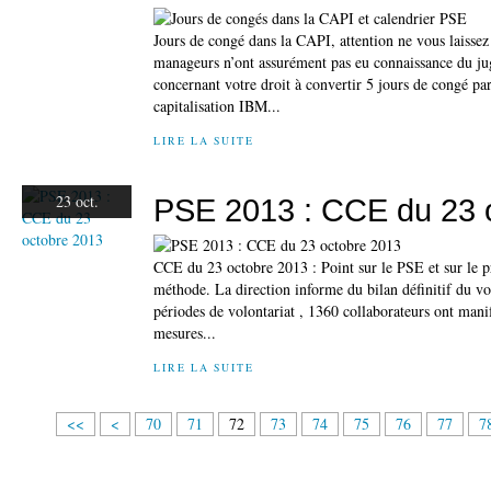
Jours de congé dans la CAPI, attention ne vous laissez 
manageurs n’ont assurément pas eu connaissance du 
concernant votre droit à convertir 5 jours de congé par
capitalisation IBM...
LIRE LA SUITE
23 oct.
PSE 2013 : CCE du 23 
CCE du 23 octobre 2013 : Point sur le PSE et sur le pr
méthode. La direction informe du bilan définitif du vo
périodes de volontariat , 1360 collaborateurs ont manif
mesures...
LIRE LA SUITE
1
2
3
4
5
6
<<
<
70
71
72
73
74
75
76
77
7
0
0
0
0
0
0