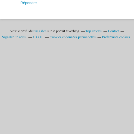
Répondre
Voir le profil de
unsa ibm
sur le portail Overblog
Top articles
Contact
Signaler un abus
C.G.U.
Cookies et données personnelles
Préférences cookies