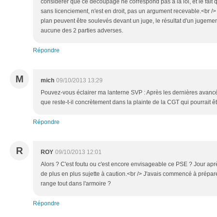
considérer que ce découpage ne correspond pas à la loi, et le fait
sans licenciement, n'est en droit, pas un argument recevable.<br /
plan peuvent être soulevés devant un juge, le résultat d'un jugemen
aucune des 2 parties adverses.
Répondre
M
mich
09/10/2013 13:29
Pouvez-vous éclairer ma lanterne SVP : Après les dernières avancé
que reste-t-il concrètement dans la plainte de la CGT qui pourrait 
Répondre
R
ROY
09/10/2013 12:01
Alors ? C'est foutu ou c'est encore envisageable ce PSE ? Jour apr
de plus en plus sujette à caution.<br /> J'avais commencé à prépare
range tout dans l'armoire ?
Répondre