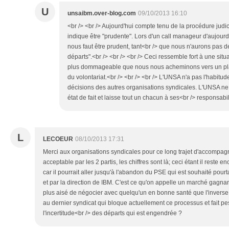
U
unsaibm.over-blog.com
09/10/2013 16:10
<br /> <br /> Aujourd'hui compte tenu de la procédure judi
indique être "prudente". Lors d'un call manageur d'aujourd'
nous faut être prudent, tant<br /> que nous n'aurons pas de
départs".<br /> <br /> <br /> Ceci ressemble fort à une sit
plus dommageable que nous nous acheminons vers un pla
du volontariat.<br /> <br /> <br /> L'UNSA n'a pas l'habitud
décisions des autres organisations syndicales. L'UNSA n
état de fait et laisse tout un chacun à ses<br /> responsabili
L
LECOEUR
08/10/2013 17:31
Merci aux organisations syndicales pour ce long trajet d'accompagn
acceptable par les 2 partis, les chiffres sont là; ceci étant il reste e
car il pourrait aller jusqu'à l'abandon du PSE qui est souhaité pourt
et par la direction de IBM. C'est ce qu'on appelle un marché gagnant
plus aisé de négocier avec quelqu'un en bonne santé que l'invers
au dernier syndicat qui bloque actuellement ce processus et fait pe
l'incertitude<br /> des départs qui est engendrée ?