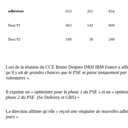
adhésions
653
201
854
Dont P1
463
143
606
Dont P2
190
58
248
Lors de la réunion du CCE Bruno Despres DRH IBM France a aff
qu’il y ait de grandes chances que le PSE se passe uniquement par 
volontaires ».
Il exprime un
« optimisme pour la phase 1 du PSE »
et un
« optimi
phase 2 du PSE
(So Delivery et GBS) »
La direction affirme qu’elle
« reçoit une vingtaine de nouvelles adhé
jours »